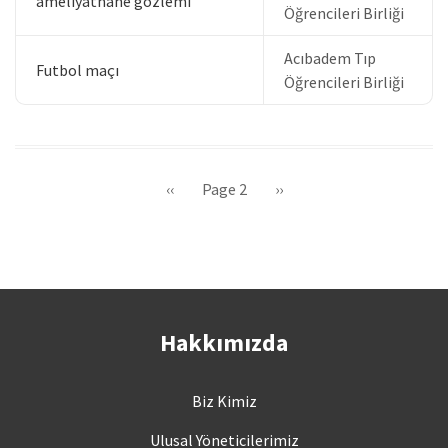
ameliyathane gözlemi
Öğrencileri Birliği
Acıbadem Tıp
Futbol maçı
Öğrencileri Birliği
Sayfalama
Önceki
‹‹
Page 2
Sonraki
››
sayfa
sayfa
Hakkımızda
Biz Kimiz
Ulusal Yöneticilerimiz