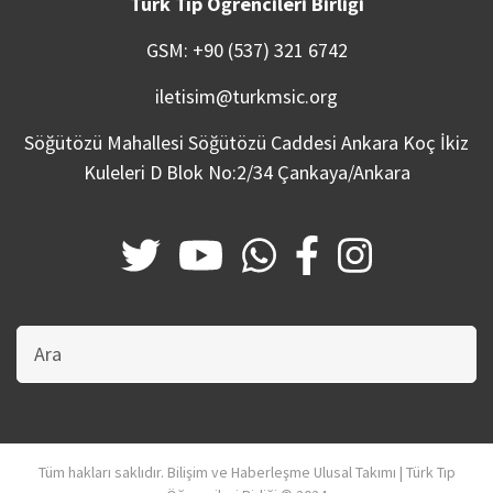
Türk Tıp Öğrencileri Birliği
GSM: +90 (537) 321 6742
iletisim@turkmsic.org
Söğütözü Mahallesi Söğütözü Caddesi Ankara Koç İkiz
Kuleleri D Blok No:2/34 Çankaya/Ankara
Bu
sitede
ara
Tüm hakları saklıdır. Bilişim ve Haberleşme Ulusal Takımı | Türk Tıp