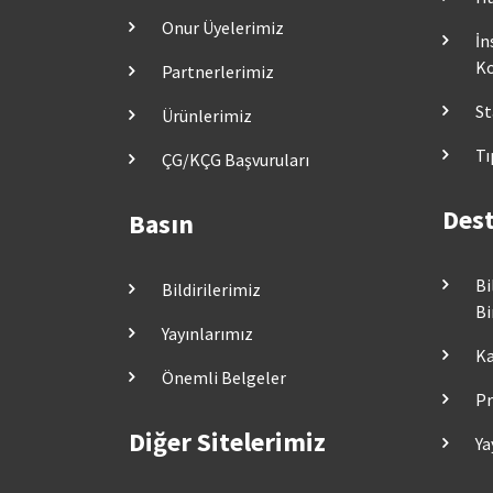
Onur Üyelerimiz
İn
Ko
Partnerlerimiz
St
Ürünlerimiz
Tı
ÇG/KÇG Başvuruları
Dest
Basın
Bi
Bildirilerimiz
Bi
Yayınlarımız
Ka
Önemli Belgeler
Pr
Diğer Sitelerimiz
Ya