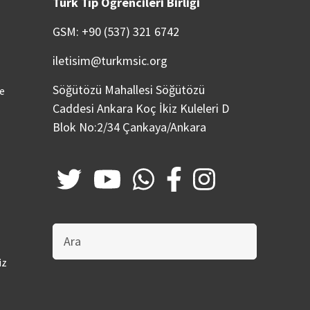
Türk Tıp Öğrencileri Birliği
GSM: +90 (537) 321 6742
iletisim@turkmsic.org
Söğütözü Mahallesi Söğütözü
ve
Caddesi Ankara Koç İkiz Kuleleri D
Blok No:2/34 Çankaya/Ankara
Bu
sitede
ara
iz