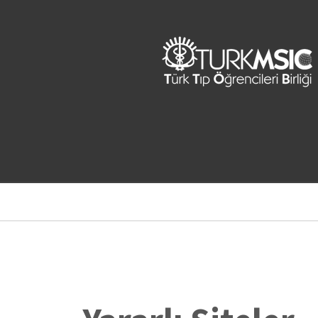
Ana
içeriğe
atla
Sayfa
yolu