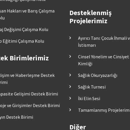
san Hakları ve Barış Çalışma
Desteklenmiş
lu
Projelerimiz
aj Değişimi Çalışma Kolu
Ayırıcı Tanı: Çocuk İhmali 
p Eğitimi Çalışma Kolu
İstismarı
ek Birimlerimiz
Cinsel Yönelim ve Cinsiyet
Kimliği
lişim ve Haberleşme Destek
Sağlık Okuryazarlığı
rimi
Sağlık Turnesi
pasite Gelişimi Destek Birimi
İki Elin Sesi
oje ve Girişimler Destek Birimi
Tamamlanmış Projelerim
yın Destek Birimi
Diğer