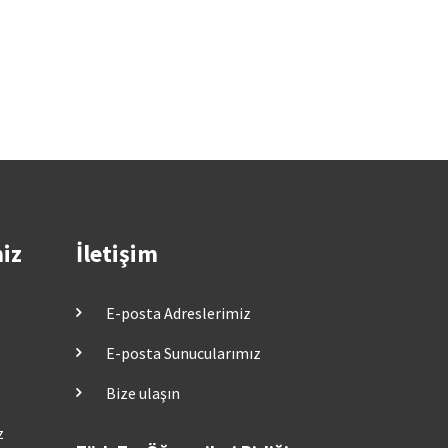
miz
İletişim
E-posta Adreslerimiz
E-posta Sunucularımız
Bize ulaşın
z