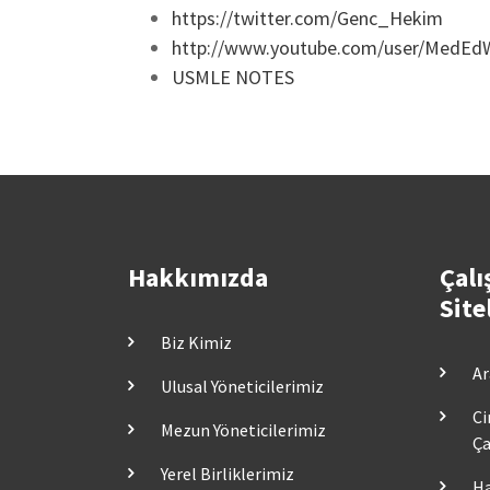
https://twitter.com/Genc_Hekim
http://www.youtube.com/user/MedEd
USMLE NOTES
Hakkımızda
Çalı
Site
Biz Kimiz
Ar
Ulusal Yöneticilerimiz
Ci
Mezun Yöneticilerimiz
Ça
Yerel Birliklerimiz
Ha