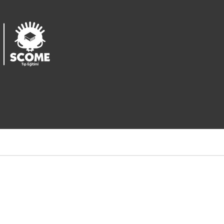
Ü
M
2
Ü
M
1