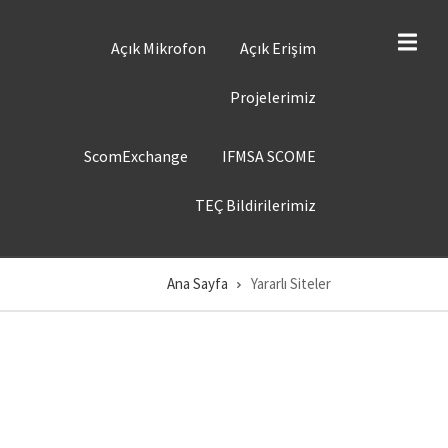
ST
Açık Mikrofon
Açık Erişim
ENÜ
Projelerimiz
ST
ScomExchange
IFMSA SCOME
ENÜ
TEÇ Bildirilerimiz
Ana Sayfa
Yararlı Siteler