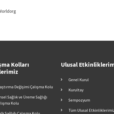
Worldorg
şma Kolları
Ulusal Etkinlikleri
lerimiz
Genel Kurul
aştırma Değişimi Çalışma Kolu
Kurultay
nsel Sağlık ve Üreme Sağlığı
Sempozyum
lışma Kolu
Tüm Ulusal Etkinliklerimi
lk Sağlığı Çalışma Kolu