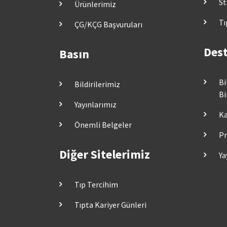
St
Ürünlerimiz
Tı
ÇG/KÇG Başvuruları
Dest
Basın
Bi
Bildirilerimiz
Bi
Yayınlarımız
Ka
Önemli Belgeler
Pr
Diğer Sitelerimiz
Ya
Tıp Tercihim
Tıpta Kariyer Günleri