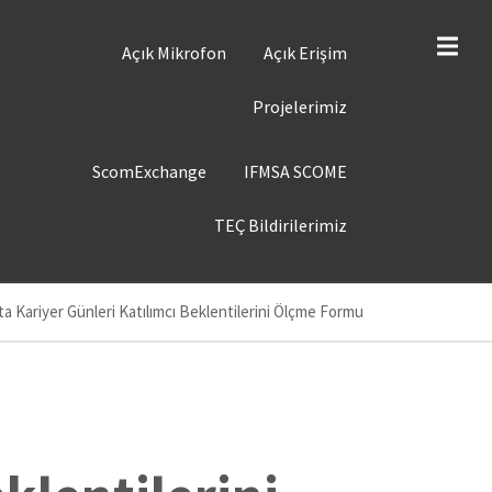
ST
Açık Mikrofon
Açık Erişim
ENÜ
Projelerimiz
ST
ScomExchange
IFMSA SCOME
ENÜ
TEÇ Bildirilerimiz
pta Kariyer Günleri Katılımcı Beklentilerini Ölçme Formu