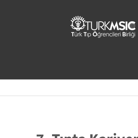
Ana
içeriğe
atla
Sayfa
yolu