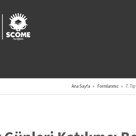
Ü
M
2
Ü
M
1
Ana Sayfa
Formlarımız
7. Tı