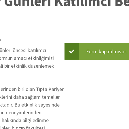
r Günleri Katılımcı B
,
ünleri öncesi katılımcı
Form kapatılmıştır.
Duru
formun amacı etkinliğimizi
mli bir etkinlik düzenlemek
mesajı
erinden biri olan Tıpta Kariyer
eklerini daha sağlam temeller
ktadır. Bu etkinlik sayesinde
zın deneyimlerinden
 hakkında bilgi edinme
nleri biz tıp fakültesi