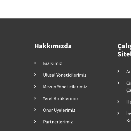
Hakkımızda
Çalı
Site
Biz Kimiz
Ar
Ulusal Yöneticilerimiz
Ci
Mezun Yöneticilerimiz
Ça
Yerel Birliklerimiz
Ha
Onur Üyelerimiz
İn
Ko
Partnerlerimiz