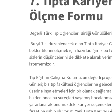
7. Tıpta Kariye
Ölçme Formu
Değerli Türk Tıp Öğrencileri Birliği Gönüllüleri
Bu yıl 7.si düzenlenecek olan Tıpta Kariyer G
beklentilerini ölçmek için hazırladığımız bu 
sizlerin düşüncelerini de dikkate alarak veri
istememizdir.
Tıp Eğitimi Çalışma Kolumuzun değerli projel
Günleri; biz tıp fakültesi öğrencilerine gelec
üzerine inşa etmeleri için bir olanak sağlama
bizden önce bu süreçleri yaşamış hocalarımı
yararlanarak önümüzdeki kariyer seçenekleri
fırsatına sahip oluyoruz. Yani Tıpta Kariyer Gü