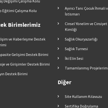
aj Değişimi Çalışma Kolu
Ayırıcı Tanı: Çocuk İhmali 
p Eğitimi Çalışma Kolu
İstismarı
ek Birimlerimiz
Cinsel Yönelim ve Cinsiyet
Kimliği
lişim ve Haberleşme Destek
Sağlık Okuryazarlığı
rimi
Sağlık Turnesi
pasite Gelişimi Destek Birimi
İki Elin Sesi
oje ve Girişimler Destek Birimi
Tamamlanmış Projelerim
yın Destek Birimi
Diğer
Site Kullanım Kılavuzu
Sertifika Doğrulama