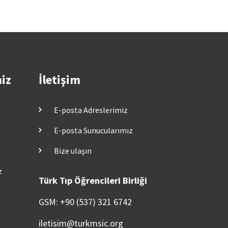
miz
İletişim
E-posta Adreslerimiz
E-posta Sunucularımız
Bize ulaşın
z
Türk Tıp Öğrencileri Birliği
GSM: +90 (537) 321 6742
iletisim@turkmsic.org