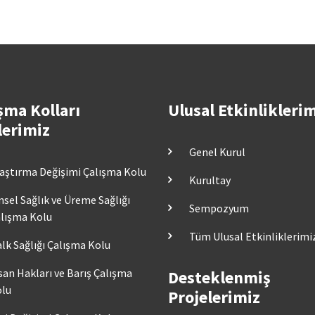
şma Kolları
Ulusal Etkinlikleri
lerimiz
Genel Kurul
aştırma Değişimi Çalışma Kolu
Kurultay
nsel Sağlık ve Üreme Sağlığı
Sempozyum
lışma Kolu
Tüm Ulusal Etkinliklerimi
lk Sağlığı Çalışma Kolu
san Hakları ve Barış Çalışma
Desteklenmiş
lu
Projelerimiz